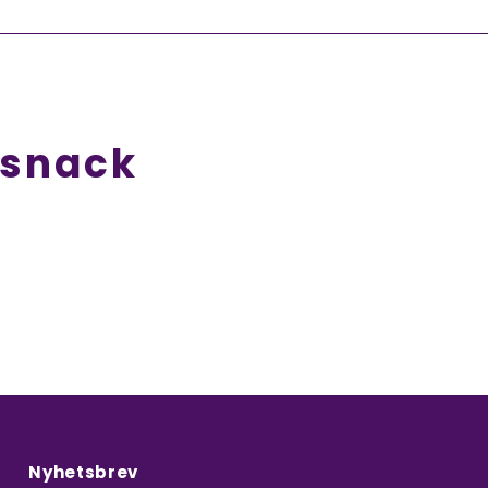
esnack
Nyhetsbrev