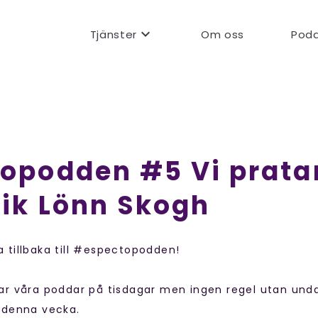
expand_more
Tjänster
Om oss
Pod
opodden #5 Vi pratar
ik Lönn Skogh
 tillbaka till #espectopodden!
ar våra poddar på tisdagar men ingen regel utan unda
 denna vecka.