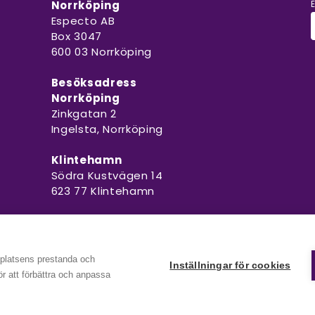
Norrköping
Especto AB
Box 3047
600 03 Norrköping
Besöksadress
Norrköping
Zinkgatan 2
Ingelsta, Norrköping
Klintehamn
Södra Kustvägen 14
623 77 Klintehamn
bplatsens prestanda och
Inställningar för cookies
för att förbättra och anpassa