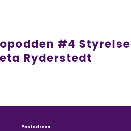
topodden #4 Styrels
eta Ryderstedt
Postadress