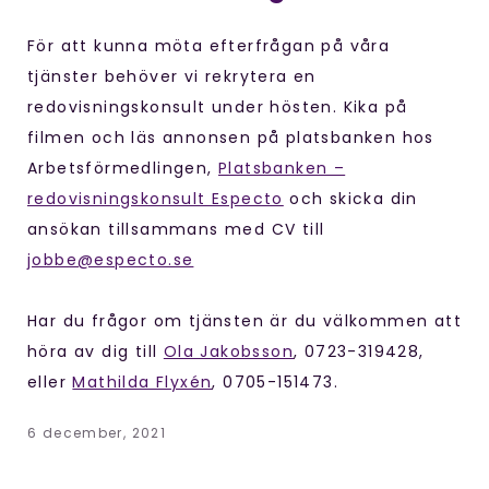
För att kunna möta efterfrågan på våra
tjänster behöver vi rekrytera en
redovisningskonsult under hösten. Kika på
filmen och läs annonsen på platsbanken hos
Arbetsförmedlingen,
Platsbanken –
redovisningskonsult Especto
och skicka din
ansökan tillsammans med CV till
jobbe@especto.se
Har du frågor om tjänsten är du välkommen att
höra av dig till
Ola Jakobsson
, 0723-319428,
eller
Mathilda Flyxén
, 0705-151473.
6 december, 2021