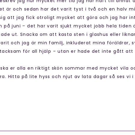
beskrev jag hur mycket mer tid jag har haft till annat
det är och sedan har det varit tyst i två och en halv 
sig att jag fick otroligt mycket att göra och jag har in
 på juni – det har varit sjukt mycket jobb hela tiden 
ade ut. Snacka om att kasta sten i glashus eller likna
arit och jag är min familj, inkluderat mina föräldrar,
tacksam för all hjälp – utan er hade det inte gått att 
ag önska er alla en riktigt skön sommar med mycket vil
. Hitta på lite hyss och njut av lata dagar så ses vi i