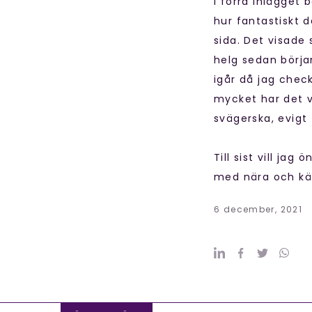
I förra inlägget 
hur fantastiskt 
sida. Det visade 
helg sedan början
igår då jag check
mycket har det v
svägerska, evigt 
Till sist vill j
med nära och kära
6 december, 2021