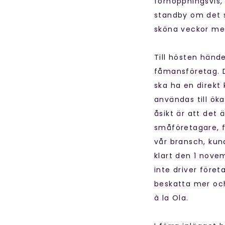
förhoppningsvis, 
standby om det s
sköna veckor me
Till hösten händ
fåmansföretag. De
ska ha en direkt
användas till öka
åsikt är att det 
småföretagare, f
vår bransch, kun
klart den 1 nove
inte driver föret
beskatta mer och
à la Ola.