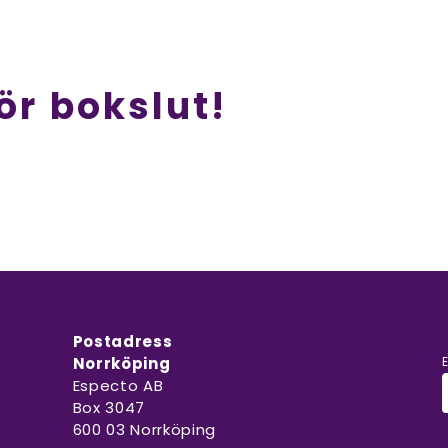
ör bokslut!
Postadress
Norrköping
Especto AB
Box 3047
600 03 Norrköping