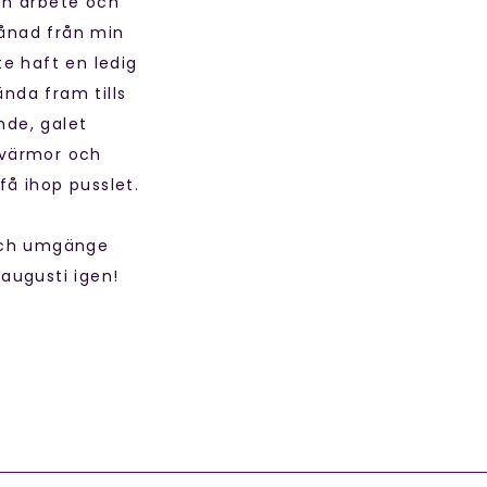
 än arbete och
månad från min
te haft en ledig
ända fram tills
nde, galet
 svärmor och
få ihop pusslet.
a och umgänge
 augusti igen!