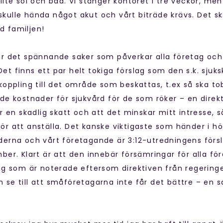
lite sol och bad. Vi stänger kontoret i tre veckor, men
kulle hända något akut och vårt biträde krävs. Det sk
d familjen!
er det spännande saker som påverkar alla företag och 
t finns ett par helt tokiga förslag som den s.k. sjuks
 koppling till det område som beskattas, t.ex så ska t
de kostnader för sjukvård för de som röker – en direkt
är en skadlig skatt och att det minskar mitt intresse,
ör att anställa. Det kanske viktigaste som händer i h
derna och vårt företagande är 3:12-utredningens förs
mber. Klart är att den innebär försämringar för alla f
ag som är noterade eftersom direktiven från regeringen
 se till att småföretagarna inte får det bättre – en