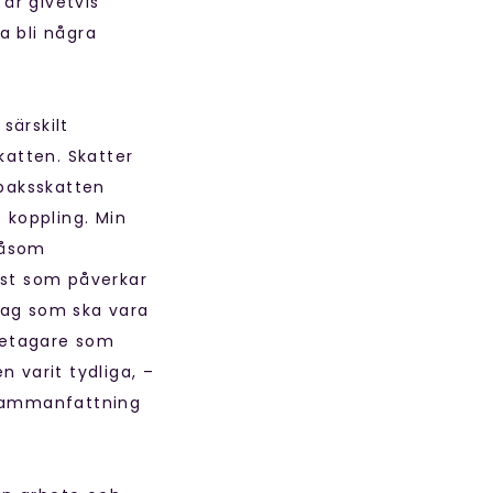
 är givetvis
a bli några
särskilt
katten. Skatter
obaksskatten
 koppling. Min
 såsom
öst som påverkar
lag som ska vara
öretagare som
 varit tydliga, –
 sammanfattning